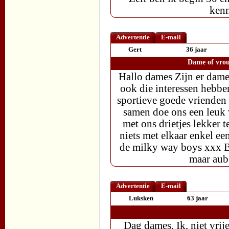
ken
Advertentie
E-mail
Gert
36 jaar
Dame of vrou
Hallo dames Zijn er dam
ook die interessen hebben
sportieve goede vrienden
samen doe ons een leuk 
met ons drietjes lekker 
niets met elkaar enkel ee
de milky way boys xxx Bl
maar aub
Advertentie
E-mail
Luksken
63 jaar
Dag dames, Ik, niet vrije