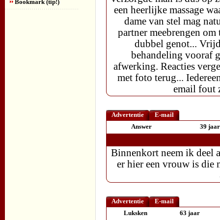
Bookmark (tip!)
een heerlijke massage waar
dame van stel mag natuu
partner meebrengen om to
dubbel genot... Vrij
behandeling vooraf g
afwerking. Reacties verge
met foto terug... Iedereen
email fout
Advertentie
E-mail
Answer
39 jaar
Binnenkort neem ik deel 
er hier een vrouw is die 
Advertentie
E-mail
Luksken
63 jaar