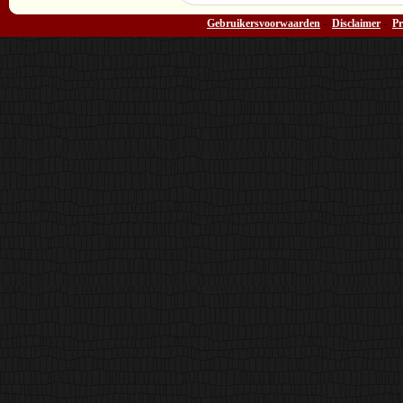
Gebruikersvoorwaarden
-
Disclaimer
-
Pr