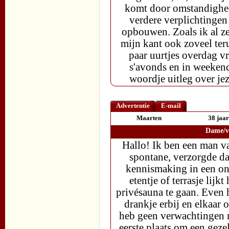
komt door omstandighed
verdere verplichtingen
opbouwen. Zoals ik al ze
mijn kant ook zoveel ter
paar uurtjes overdag vr
s'avonds en in weekend
woordje uitleg over je
Advertentie
E-mail
Maarten
38 jaar
Dame/vr
Hallo! Ik ben een man v
spontane, verzorgde da
kennismaking in een ont
etentje of terrasje lij
privésauna te gaan. Even 
drankje erbij en elkaar
heb geen verwachtingen na
eerste plaats om een geze