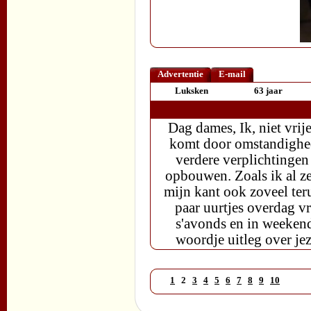
Advertentie
E-mail
Luksken
63 jaar
Dag dames, Ik, niet vrije
komt door omstandighed
verdere verplichtingen
opbouwen. Zoals ik al ze
mijn kant ook zoveel ter
paar uurtjes overdag vr
s'avonds en in weekend
woordje uitleg over je
1
2
3
4
5
6
7
8
9
10