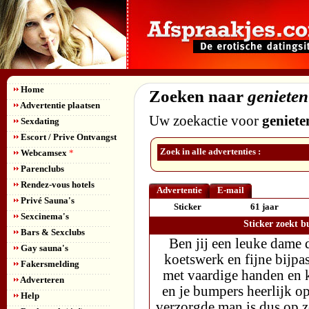
Home
Zoeken naar
genieten
Advertentie plaatsen
Uw zoekactie voor
geniete
Sexdating
Escort / Prive Ontvangst
Zoek in alle advertenties :
Webcamsex
*
Parenclubs
Rendez-vous hotels
Advertentie
E-mail
Privé Sauna's
Sticker
61 jaar
Sexcinema's
Sticker zoekt 
Bars & Sexclubs
Ben jij een leuke dame d
Gay sauna's
koetswerk en fijne bijpa
Fakersmelding
met vaardige handen en k
Adverteren
en je bumpers heerlijk 
Help
verzorgde man is dus op z