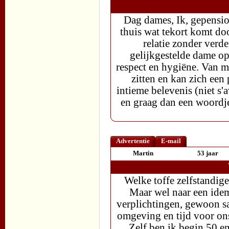
Dag dames, Ik, gepension
thuis wat tekort komt d
relatie zonder verd
gelijkgestelde dame op
respect en hygiëne. Van m
zitten en kan zich een
intieme belevenis (niet s
en graag dan een woordje 
Advertentie
E-mail
Martin
53 jaar
Welke toffe zelfstandige
Maar wel naar een ide
verplichtingen, gewoon s
omgeving en tijd voor onsze
Zelf ben ik begin 50 en