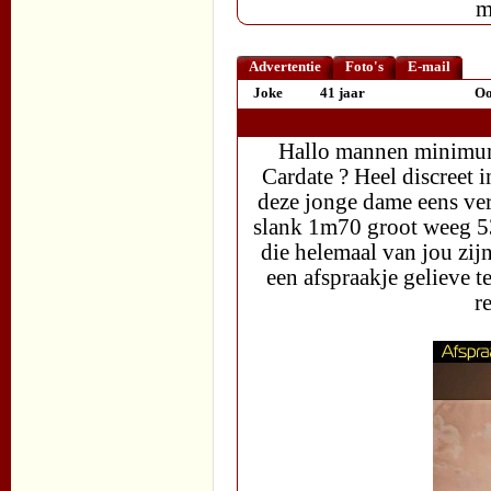
m
Advertentie
Foto's
E-mail
Joke
41 jaar
Oo
Hallo mannen minimum 
Cardate ? Heel discreet 
deze jonge dame eens ver
slank 1m70 groot weeg 53
die helemaal van jou zijn
een afspraakje gelieve t
r