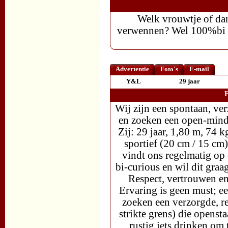
Welk vrouwtje of da
verwennen? Wel 100%bi z
Advertentie
Foto's
E-mail
Y&L
29 jaar
F
Wij zijn een spontaan, ve
en zoeken een open-minde
Zij: 29 jaar, 1,80 m, 74 k
sportief (20 cm / 15 cm)
vindt ons regelmatig op 
bi-curious en wil dit graa
Respect, vertrouwen en
Ervaring is geen must; e
zoeken een verzorgde, r
strikte grens) die openst
rustig iets drinken om t