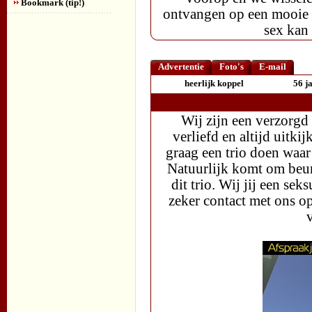
Bookmark (tip!)
ontvangen op een mooie g
sex kan
Advertentie
Foto's
E-mail
heerlijk koppel
56 j
Wij zijn een verzorgd 
verliefd en altijd uit
graag een trio doen waa
Natuurlijk komt om beur
dit trio. Wij jij een se
zeker contact met ons op