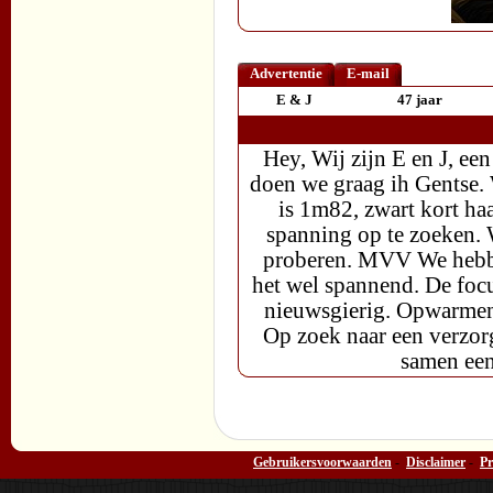
Advertentie
E-mail
E & J
47 jaar
Hey, Wij zijn E en J, e
doen we graag ih Gentse. W
is 1m82, zwart kort h
spanning op te zoeken. 
proberen. MVV We hebbe
het wel spannend. De focu
nieuwsgierig. Opwarmen
Op zoek naar een verzorg
samen een
Gebruikersvoorwaarden
-
Disclaimer
-
Pr