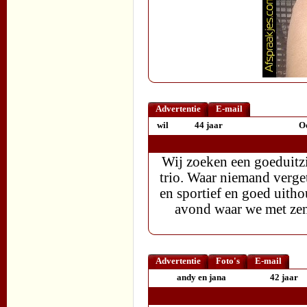
Advertentie
E-mail
wil
44 jaar
Oo
Wij zoeken een goeduitz
trio. Waar niemand verge
en sportief en goed uith
avond waar we met zen
Advertentie
Foto's
E-mail
andy en jana
42 jaar