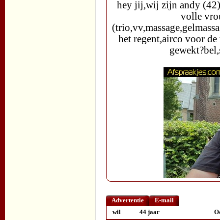
hey jij,wij zijn andy (4
volle vr
(trio,vv,massage,gelmassa
het regent,airco voor de
gewekt?bel,
Advertentie
E-mail
wil
44 jaar
Oo