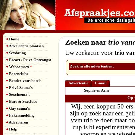
Home
Zoeken naar
trio va
Advertentie plaatsen
Uw zoekactie voor
trio v
Sexdating
Escort / Prive Ontvangst
Zoek in alle advertenties :
Webcamsex
*
Parenclubs
Rendez-vous hotels
Advertentie
E-mail
Privé Sauna's
Sophie en Arne
Sexcinema's
Op z
Bars & Sexclubs
Wij, eeen koppen 50-ers 
Gay sauna's
zijn op zoek naar een ge
Fakersmelding
vvm trio te doen maar ook
Adverteren
cup is bi experimenteren
Help
voorop en we wisselen