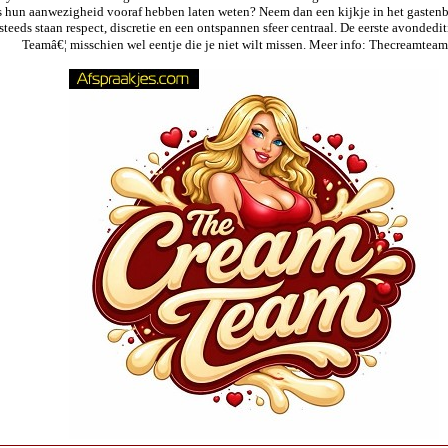
 hun aanwezigheid vooraf hebben laten weten? Neem dan een kijkje in het gastenb
steeds staan respect, discretie en een ontspannen sfeer centraal. De eerste avonded
Teamâ€¦ misschien wel eentje die je niet wilt missen. Meer info: Thecreamte