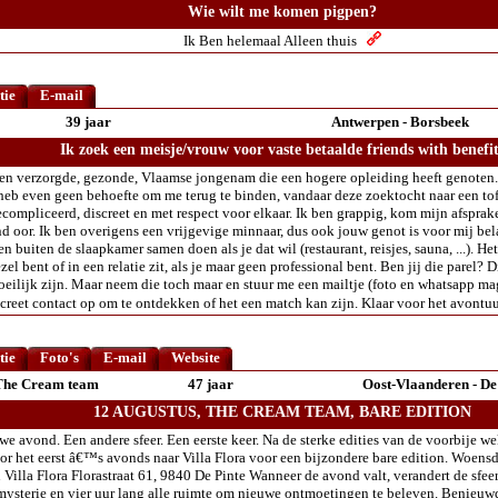
Wie wilt me komen pigpen?
Ik Ben helemaal Alleen thuis
tie
E-mail
39 jaar
Antwerpen - Borsbeek
Ik zoek een meisje/vrouw voor vaste betaalde friends with benefit
een verzorgde, gezonde, Vlaamse jongenam die een hogere opleiding heeft genoten. 
heb even geen behoefte om me terug te binden, vandaar deze zoektocht naar een tof
compliceerd, discreet en met respect voor elkaar. Ik ben grappig, kom mijn afsprak
nd oor. Ik ben overigens een vrijgevige minnaar, dus ook jouw genot is voor mij be
n buiten de slaapkamer samen doen als je dat wil (restaurant, reisjes, sauna, ...). He
ezel bent of in een relatie zit, als je maar geen professional bent. Ben jij die parel? D
oeilijk zijn. Maar neem die toch maar en stuur me een mailtje (foto en whatsapp mag
screet contact op om te ontdekken of het een match kan zijn. Klaar voor het avont
tie
Foto's
E-mail
Website
The Cream team
47 jaar
Oost-Vlaanderen - De
12 AUGUSTUS, THE CREAM TEAM, BARE EDITION
e avond. Een andere sfeer. Een eerste keer. Na de sterke edities van de voorbije w
r het eerst â€™s avonds naar Villa Flora voor een bijzondere bare edition. Woens
 Villa Flora Florastraat 61, 9840 De Pinte Wanneer de avond valt, verandert de sfee
mysterie en vier uur lang alle ruimte om nieuwe ontmoetingen te beleven. Benieu