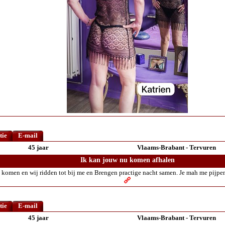
tie
E-mail
45 jaar
Vlaams-Brabant - Tervuren
Ik kan jouw nu komen afhalen
 komen en wij ridden tot bij me en Brengen practige nacht samen. Je mah me pijpen
tie
E-mail
45 jaar
Vlaams-Brabant - Tervuren