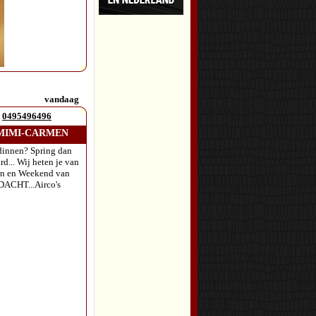
vandaag
0495496496
-MIMI-CARMEN
ndinnen? Spring dan
d... Wij heten je van
en en Weekend van
NDACHT...Airco's