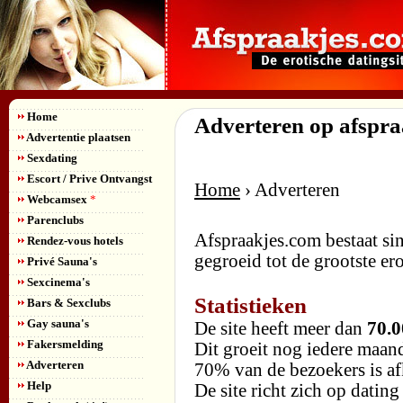
Home
Adverteren op afspr
Advertentie plaatsen
Sexdating
Escort / Prive Ontvangst
Home
›
Adverteren
Webcamsex
*
Parenclubs
Afspraakjes.com bestaat sin
Rendez-vous hotels
gegroeid tot de grootste er
Privé Sauna's
Sexcinema's
Statistieken
Bars & Sexclubs
Gay sauna's
De site heeft meer dan
70.0
Fakersmelding
Dit groeit nog iedere maan
Adverteren
70% van de bezoekers is af
Help
De site richt zich op datin