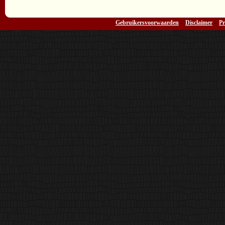
Gebruikersvoorwaarden
-
Disclaimer
-
Pr