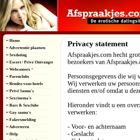
Home
Privacy statement
Advertentie plaatsen
Afspraakjes.com hecht grot
Sexdating
bezoekers van Afspraakjes
Escort / Prive Ontvangst
Webcamsex
*
Persoonsgegevens die wij 
Parenclubs
Wij verwerken uw persoons
Rendez-vous hotels
diensten en/of omdat u deze
Privé Sauna's
Sexcinema's
Hieronder vindt u een over
Bars & Sexclubs
verwerken:
Gay sauna's
Fakersmelding
- Voor- en achternaam
Adverteren
- Geslacht
Help