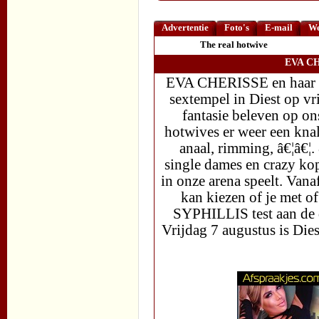
Advertentie
Foto's
E-mail
We
The real hotwive
EVA CH
EVA CHERISSE en haar vr
sextempel in Diest op vr
fantasie beleven op on
hotwives er weer een knal
anaal, rimming, â€¦â€¦
single dames en crazy kop
in onze arena speelt. Vana
kan kiezen of je met o
SYPHILLIS test aan de d
Vrijdag 7 augustus is Die