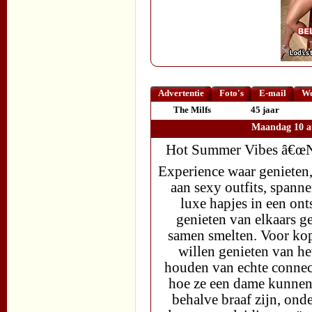
Advertentie
Foto's
E-mail
We
The Milfs
45 jaar
Maandag 10 a
Hot Summer Vibes â€œNa
Experience waar genieten
aan sexy outfits, spanne
luxe hapjes in een onts
genieten van elkaars g
samen smelten. Voor kop
willen genieten van h
houden van echte connect
hoe ze een dame kunnen
behalve braaf zijn, ond