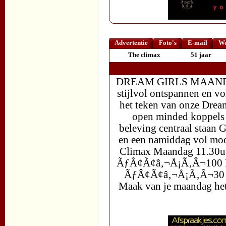
Advertentie
Foto's
E-mail
We
The climax
51 jaar
DREAM GIRLS MAANDAG 
stijlvol ontspannen en v
het teken van onze Dream
open minded koppels 
beleving centraal staan G
en een namiddag vol mo
Climax Maandag 11.30
ÃƒÂ¢Ã¢â‚¬Å¡Ã‚Â¬100 K
ÃƒÂ¢Ã¢â‚¬Å¡Ã‚Â¬30 
Maak van je maandag het