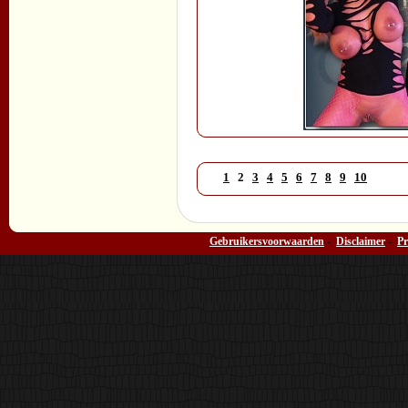
1
2
3
4
5
6
7
8
9
10
Gebruikersvoorwaarden
-
Disclaimer
-
Pr