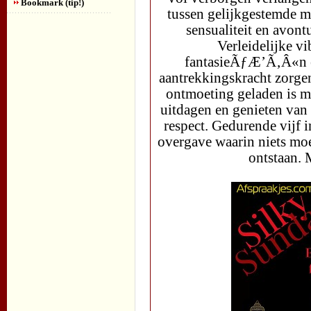
Bookmark (tip!)
tussen gelijkgestemde me
sensualiteit en avont
Verleidelijke v
fantasieÃƒÆ’Ã‚Â«n e
aantrekkingskracht zorgen
ontmoeting geladen is me
uitdagen en genieten van 
respect. Gedurende vijf i
overgave waarin niets mo
ontstaan.