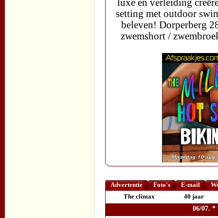
luxe en verleiding creë
setting met outdoor swim
beleven! Dorperberg 2
zwemshort / zwembroek
Advertentie
Foto's
E-mail
We
The climax
40 jaar
06/07. 