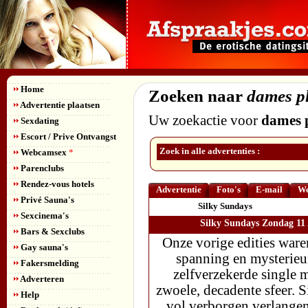
Home
Zoeken naar
dames p
Advertentie plaatsen
Uw zoekactie voor
dames 
Sexdating
Escort / Prive Ontvangst
Zoek in alle advertenties :
Webcamsex
*
Parenclubs
Rendez-vous hotels
Advertentie
Foto's
E-mail
We
Privé Sauna's
Silky Sundays
Sexcinema's
Silky Sundays Zondag 11 A
Bars & Sexclubs
Onze vorige edities war
Gay sauna's
spanning en mysterieu
Fakersmelding
zelfverzekerde single 
Adverteren
zwoele, decadente sfeer. 
Help
vol verborgen verlangens