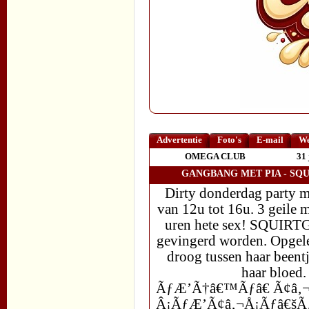
Advertentie
Foto's
E-mail
We
OMEGA CLUB
31 
GANGBANG MET PIA - SQU
Dirty donderdag party m
van 12u tot 16u. 3 geile 
uren hete sex! SQUIRTGI
gevingerd worden. Opgele
droog tussen haar beent
haar bloed.
ÃƒÆ’Ã†â€™Ãƒâ€ Ã¢â‚
Â¡ÃƒÆ’Ã¢â‚¬Å¡Ãƒâ€š