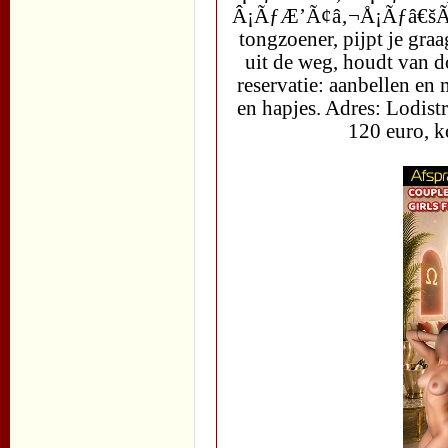
Â¡ÃƒÆ’Ã¢â‚¬Å¡Ãƒâ€šÃ‚Â
tongzoener, pijpt je graa
uit de weg, houdt van 
reservatie: aanbellen en
en hapjes. Adres: Lodis
120 euro, k