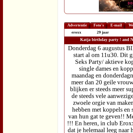
Advertentie
Foto's
E-mail
We
eroxx
29 jaar
Katja birthday party ! and N
Donderdag 6 augustus BI
start al om 11u30. Dit
Seks Party/ aktieve k
single dames en koppe
maandag en donderdagna
meer dan 20 geile vrouwe
blijken er steeds meer s
de steeds vele aanwezige
zwoele orgie van maken
hebben met koppels en 
van hun gat te geven!
!!! En heren, in club Erox
dat je helemaal leeg naar 