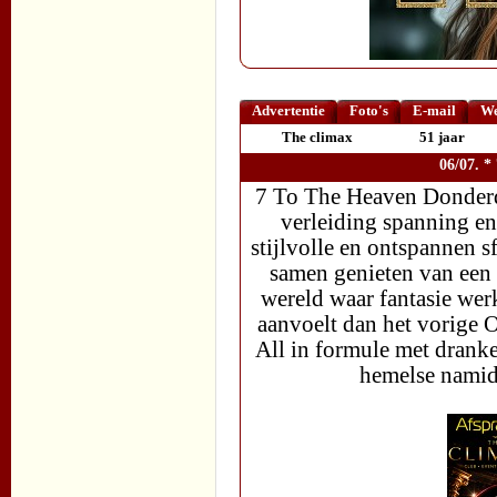
Advertentie
Foto's
E-mail
We
The climax
51 jaar
06/07. 
7 To The Heaven Donderd
verleiding spanning en
stijlvolle en ontspannen 
samen genieten van een 
wereld waar fantasie wer
aanvoelt dan het vorige 
All in formule met drank
hemelse namidd