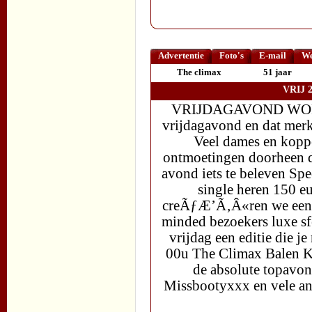
Advertentie
Foto's
E-mail
We
The climax
51 jaar
VRIJ 
VRIJDAGAVOND WORDT 
vrijdagavond en dat merk
Veel dames en koppe
ontmoetingen doorheen de
avond iets te beleven Spe
single heren 150 e
creÃƒÆ’Ã‚Â«ren we een k
minded bezoekers luxe sf
vrijdag een editie die je
00u The Climax Balen Ko
de absolute topavo
Missbootyxxx en vele and