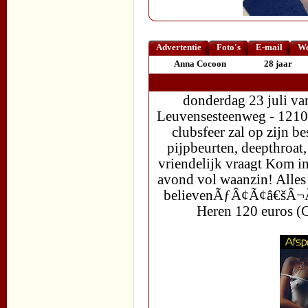
Advertentie
Foto's
E-mail
We
Anna Cocoon
28 jaar
donderdag 23 juli va
Leuvensesteenweg - 1210 
clubsfeer zal op zijn be
pijpbeurten, deepthroat,
vriendelijk vraagt Kom i
avond vol waanzin! Alles 
believenÃƒÂ¢Ã¢â€šÂ¬Ã‚Â
Heren 120 eur