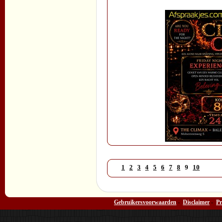
1
2
3
4
5
6
7
8
9
10
Gebruikersvoorwaarden
-
Disclaimer
-
Pr