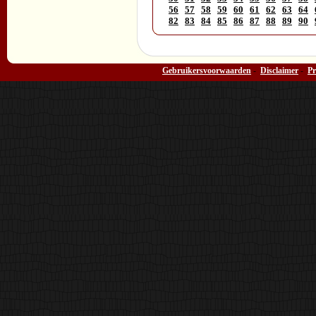
56
57
58
59
60
61
62
63
64
82
83
84
85
86
87
88
89
90
Gebruikersvoorwaarden
-
Disclaimer
-
Pr