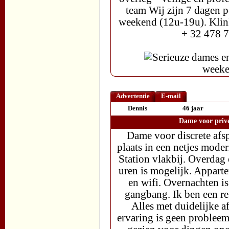
team Wij zijn 7 dagen 
weekend (12u-19u). Klink
+ 32 478 7
Advertentie
E-mail
Dennis
46 jaar
Dame voor privé
Dame voor discrete afs
plaats in een netjes mode
Station vlakbij. Overdag 
uren is mogelijk. Apparte
en wifi. Overnachten is
gangbang. Ik ben een re
Alles met duidelijke a
ervaring is geen probleem.