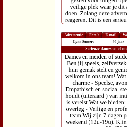
gezien voor dingen open
veilige plek waar je di
doen. Zolang deze adverte
reageren. Dit is een serie
Advertentie
Foto's
E-mail
We
Lynn Somers
46 jaar
Serieuze dames en of me
Dames en meiden of stude
Ben jij speels, zelfverze
hun gemak stelt en genie
welkom in ons team! Wat w
charme - Speelse, avon
Empathisch en sociaal st
houdt (uiteraard ) van in
is vereist Wat we bieden:
overleg - Veilige en pro
team Wij zijn 7 dagen 
weekend (12u-19u). Klink