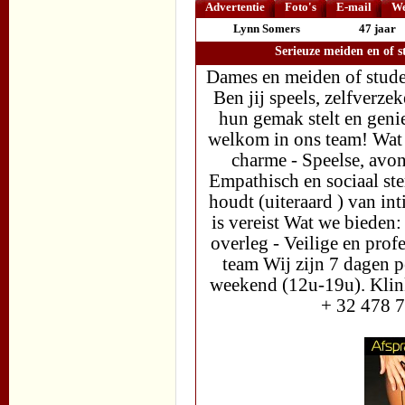
Advertentie
Foto's
E-mail
We
Lynn Somers
47 jaar
Serieuze meiden en of 
Dames en meiden of stude
Ben jij speels, zelfverze
hun gemak stelt en genie
welkom in ons team! Wat w
charme - Speelse, avon
Empathisch en sociaal st
houdt (uiteraard ) van in
is vereist Wat we bieden:
overleg - Veilige en pro
team Wij zijn 7 dagen 
weekend (12u-19u). Klink
+ 32 478 7