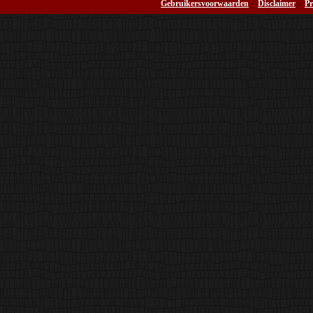
Gebruikersvoorwaarden
-
Disclaimer
-
Pr