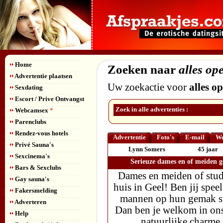
Home
Zoeken naar
alles op
Advertentie plaatsen
Uw zoekactie voor
alles o
Sexdating
Escort / Prive Ontvangst
Zoek in alle advertenties :
Webcamsex
*
Parenclubs
Rendez-vous hotels
Advertentie
Foto's
E-mail
We
Privé Sauna's
Lynn Somers
45 jaar
Sexcinema's
Serieuze dames en of meiden g
Bars & Sexclubs
Dames en meiden of stu
Gay sauna's
huis in Geel! Ben jij speel
Fakersmelding
mannen op hun gemak ste
Adverteren
Dan ben je welkom in ons
Help
natuurlijke charme 