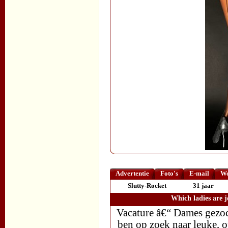
Advertentie
Foto's
E-mail
We
Slutty-Rocket
31 jaar
Which ladies are 
Vacature â€“ Dames gezoc
ben op zoek naar leuke,