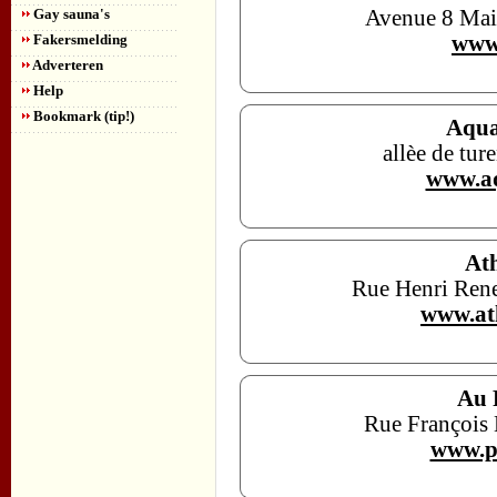
Gay sauna's
Avenue 8 Mai
Fakersmelding
www.
Adverteren
Help
Bookmark (tip!)
Aqua
allèe de tu
www.a
At
Rue Henri Rene
www.at
Au 
Rue François 
www.pl