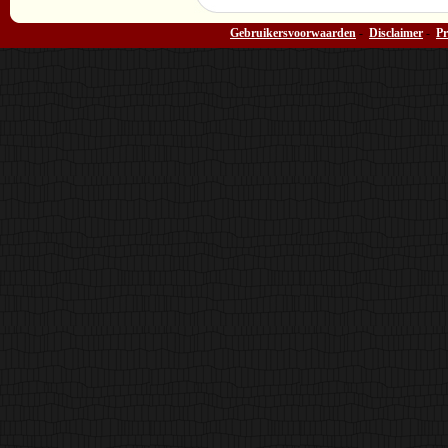
Gebruikersvoorwaarden
-
Disclaimer
-
Pr