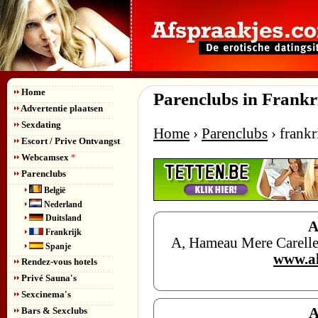
Home
Parenclubs in Frankr
Advertentie plaatsen
Sexdating
Home
›
Parenclubs
› frankr
Escort / Prive Ontvangst
Webcamsex
*
Parenclubs
België
Nederland
Duitsland
A
Frankrijk
A, Hameau Mere Carelle 
Spanje
www.al
Rendez-vous hotels
Privé Sauna's
Sexcinema's
Bars & Sexclubs
A