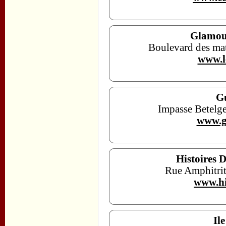
Glamour
Boulevard des mat
www.l
Gu
Impasse Betelg
www.g
Histoires D
Rue Amphitrit
www.hi
Il