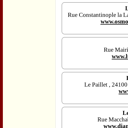
Rue Constantinople la L
www.osmos
Rue Mairi
www.l
Le Paillet , 2410
www
L
Rue Maccha
www.diam