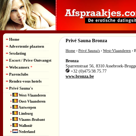
Home
Privé Sauna Bronza
Advertentie plaatsen
Home
›
Privé Sauna's
›
West-Vlaanderen
› 
Sexdating
Escort / Prive Ontvangst
Bronza
Sparrenstraat 56
,
8310
Assebroek-Brugg
Webcamsex
*
+32 (0)475/38.75.77
Parenclubs
www.bronza.be
Rendez-vous hotels
Privé Sauna's
West-Vlaanderen
Oost-Vlaanderen
Antwerpen
Limburg
Vlaams-Brabant
Wallonië
Nederland