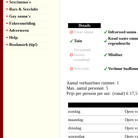
Sexcinema's
Bars & Sexclubs
Gay sauna's
Fakersmelding
Details
Adverteren
Finse sauna
Infrarood sauna
Help
Koud water emme
Tuin
regendouche
Bookmark (tip!)
Verwarmd
buiten
Minibar
zwembad
Televisie
Verhuur badlinn
Aantal verhuurbare ruimtes: 1
Max. aantal personen: 5
Prijs per persoon per uur: (vanaf) € 17,5
zondag
: Open va
maandag
: Open va
dinsdag
: Open va
woensdag
: Open va