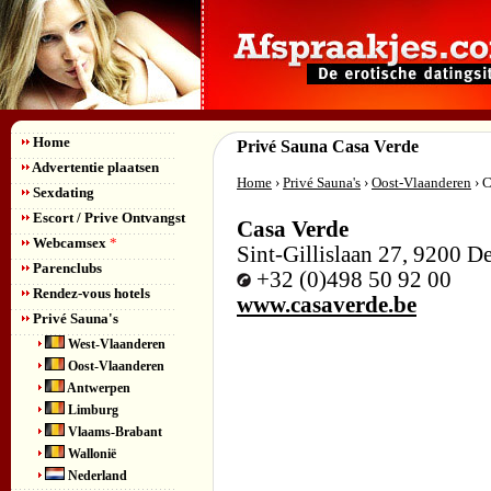
Home
Privé Sauna Casa Verde
Advertentie plaatsen
Home
›
Privé Sauna's
›
Oost-Vlaanderen
› C
Sexdating
Escort / Prive Ontvangst
Casa Verde
Webcamsex
*
Sint-Gillislaan 27
,
9200
De
Parenclubs
+32 (0)498 50 92 00
Rendez-vous hotels
www.casaverde.be
Privé Sauna's
West-Vlaanderen
Oost-Vlaanderen
Antwerpen
Limburg
Vlaams-Brabant
Wallonië
Nederland