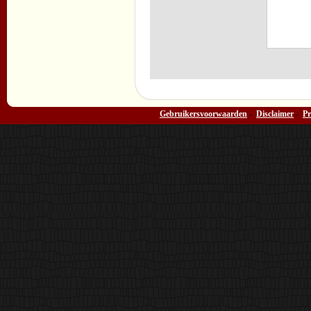
Gebruikersvoorwaarden
-
Disclaimer
-
Pr