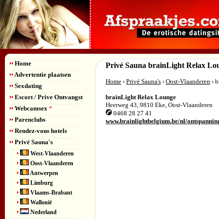
Home
Privé Sauna brainLight Relax Lo
Advertentie plaatsen
Home
›
Privé Sauna's
›
Oost-Vlaanderen
› b
Sexdating
Escort / Prive Ontvangst
brainLight Relax Lounge
Heerweg 43
,
9810
Eke
,
Oost-Vlaanderen
Webcamsex
*
0468 28 27 41
Parenclubs
www.brainlightbelgium.be/nl/ontspannin
Rendez-vous hotels
Privé Sauna's
West-Vlaanderen
Oost-Vlaanderen
Antwerpen
Limburg
Vlaams-Brabant
Wallonië
Nederland