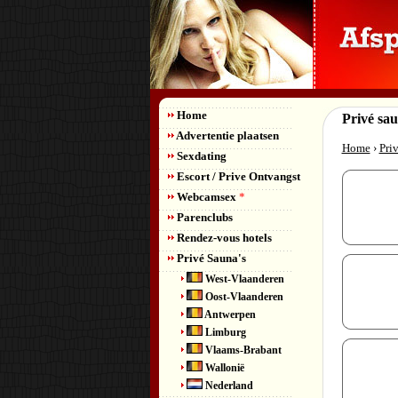
Home
Privé sa
Advertentie plaatsen
Home
›
Pri
Sexdating
Escort / Prive Ontvangst
Webcamsex
*
Parenclubs
Rendez-vous hotels
Privé Sauna's
West-Vlaanderen
Oost-Vlaanderen
Antwerpen
Limburg
Vlaams-Brabant
Wallonië
Nederland