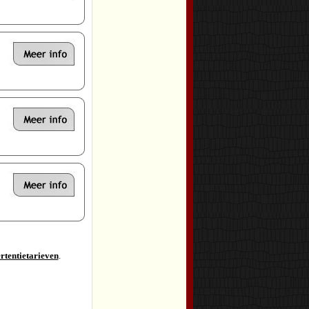
rtentietarieven
.