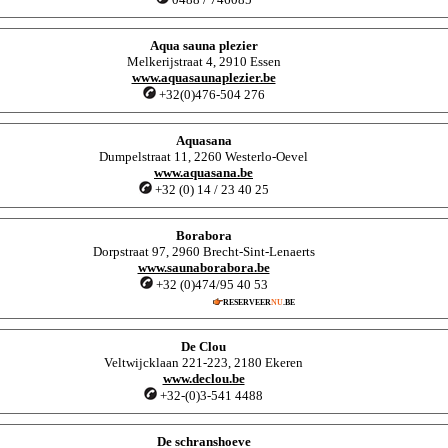
Aqua sauna plezier
Melkerijstraat 4, 2910 Essen
www.aquasaunaplezier.be
+32(0)476-504 276
Aquasana
Dumpelstraat 11, 2260 Westerlo-Oevel
www.aquasana.be
+32 (0) 14 / 23 40 25
Borabora
Dorpstraat 97, 2960 Brecht-Sint-Lenaerts
www.saunaborabora.be
+32 (0)474/95 40 53
RESERVEER
NU
.BE
De Clou
Veltwijcklaan 221-223, 2180 Ekeren
www.declou.be
+32-(0)3-541 4488
De schranshoeve