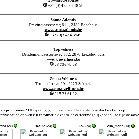
www.sabu-sabu.be
+32 (0) 475 74 48 59
Sauna Atlantis
Provinciesteenweg 641 , 2530 Boechout
www.saunaatlantis.be
+32-(0)3-454 3949
Topwelness
Dendermondsesteenweg 172, 2870 Liezele-Puurs
www.topwellness.be
03 336 79 78
Zenna Wellness
Trommelstraat 29a, 2223 Schriek
www.zenna-welllness.be
015 23 61 02
en privé sauna? Of zijn er gegevens onjuist? Neem dan
contact
met ons op.
 privé sauna en wenst u informatie over de adverteermogelijkheden. Bekijk de
adve