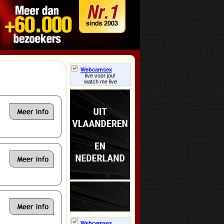
Webcamsex
live voor jou!
watch me live
Webcamsex