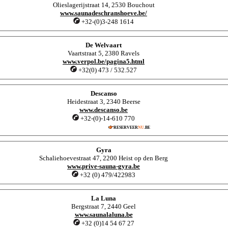
Olieslagerijstraat 14, 2530 Bouchout
www.saunadeschranshoeve.be/
+32-(0)3-248 1614
De Welvaart
Vaartstraat 5, 2380 Ravels
www.verpol.be/pagina5.html
+32(0) 473 / 532.527
Descanso
Heidestraat 3, 2340 Beerse
www.descanso.be
+32-(0)-14-610 770
RESERVEER
NU
.BE
Gyra
Schaliehoevestraat 47, 2200 Heist op den Berg
www.prive-sauna-gyra.be
+32 (0) 479/422983
La Luna
Bergstraat 7, 2440 Geel
www.saunalaluna.be
+32 (0)14 54 67 27