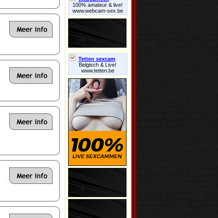
100% amateur & live!
www.webcam-sex.be
Tetten sexcam
Belgisch & Live!
www.tetten.be