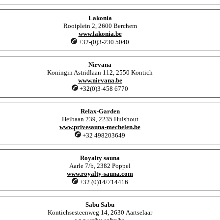
Lakonia
Rooiplein 2, 2600 Berchem
www.lakonia.be
+32-(0)3-230 5040
Nirvana
Koningin Astridlaan 112, 2550 Kontich
www.nirvana.be
+32(0)3-458 6770
Relax-Garden
Heibaan 239, 2235 Hulshout
www.privesauna-mechelen.be
+32 498203649
Royalty sauna
Aarle 7/b, 2382 Poppel
www.royalty-sauna.com
+32 (0)14/714416
Sabu Sabu
Kontichsesteenweg 14, 2630 Aartselaar