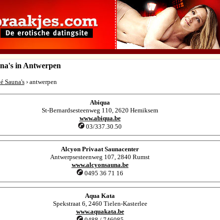
una's in Antwerpen
vé Sauna's
› antwerpen
Abiqua
St-Bernardsesteenweg 110, 2620 Hemiksem
www.abiqua.be
03/337.30.50
Alcyon Privaat Saunacenter
Antwerpsesteenweg 107, 2840 Rumst
www.alcyonsauna.be
0495 36 71 16
Aqua Kata
Spekstraat 6, 2460 Tielen-Kasterlee
www.aquakata.be
0488 / 746085