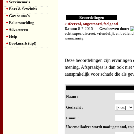
Sexcinema's
Bars & Sexclubs
Gay sauna's
Beoordelingen
Fakersmelding
> sfeervol, ongestoord, feelgood
Datum:
8-7-2015
Geschreven door:
Adverteren
echt super, discreet, vriendelijk en bedi
Help
waanzinnig!
Bookmark (tip!)
Deze beoordelingen zijn ervaringen d
mening. Afspraakjes is dan ook niet 
aansprakelijk voor schade die als ge
Naam :
Geslacht :
Email :
Uw emailadres wordt nooit getoond, en d