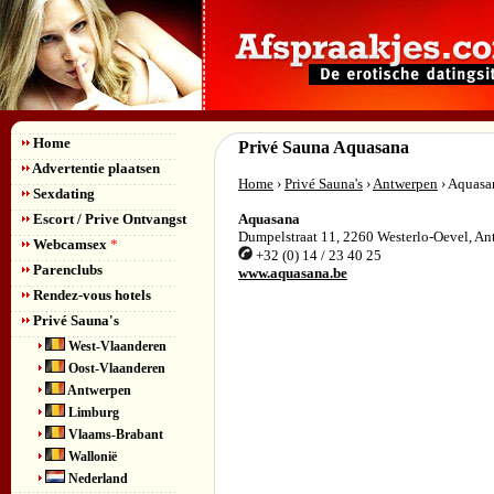
Home
Privé Sauna Aquasana
Advertentie plaatsen
Home
›
Privé Sauna's
›
Antwerpen
› Aquasa
Sexdating
Escort / Prive Ontvangst
Aquasana
Dumpelstraat 11
,
2260
Westerlo-Oevel
,
An
Webcamsex
*
+32 (0) 14 / 23 40 25
Parenclubs
www.aquasana.be
Rendez-vous hotels
Privé Sauna's
West-Vlaanderen
Oost-Vlaanderen
Antwerpen
Limburg
Vlaams-Brabant
Wallonië
Nederland