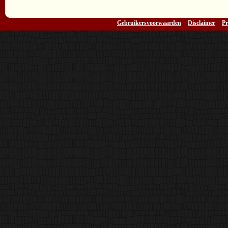
Gebruikersvoorwaarden
-
Disclaimer
-
Pr