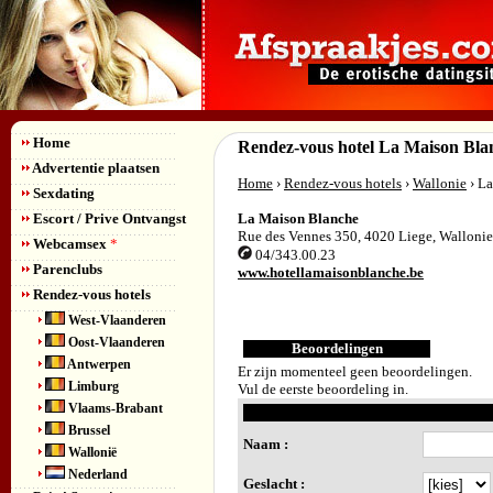
Home
Rendez-vous hotel La Maison Bla
Advertentie plaatsen
Home
›
Rendez-vous hotels
›
Wallonie
› L
Sexdating
Escort / Prive Ontvangst
La Maison Blanche
Rue des Vennes 350
,
4020
Liege
,
Wallonie
Webcamsex
*
04/343.00.23
Parenclubs
www.hotellamaisonblanche.be
Rendez-vous hotels
West-Vlaanderen
Oost-Vlaanderen
Beoordelingen
Antwerpen
Er zijn momenteel geen beoordelingen.
Limburg
Vul de eerste beoordeling in.
Vlaams-Brabant
Brussel
Naam :
Wallonië
Nederland
Geslacht :