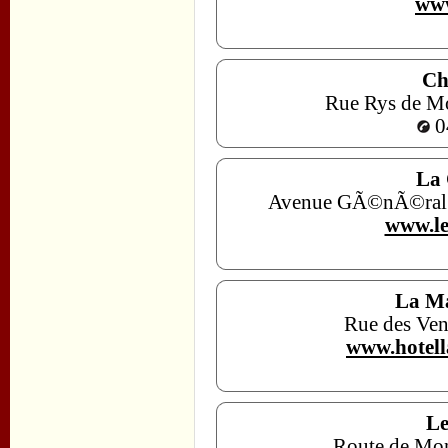
www
Ch
Rue Rys de M
0
La 
Avenue GÃ©nÃ©ral G
www.le
La Ma
Rue des Ven
www.hotell
Le
Route de Mon