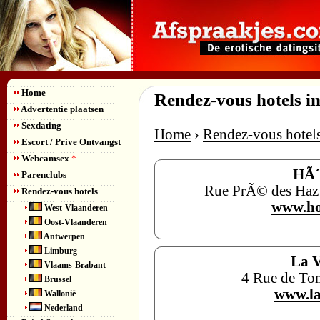
Home
Rendez-vous hotels i
Advertentie plaatsen
Sexdating
Home
›
Rendez-vous hotel
Escort / Prive Ontvangst
Webcamsex
*
HÃ´
Parenclubs
Rue PrÃ© des Haz
Rendez-vous hotels
www.ho
West-Vlaanderen
Oost-Vlaanderen
Antwerpen
Limburg
La V
Vlaams-Brabant
4 Rue de To
Brussel
www.la
Wallonië
Nederland