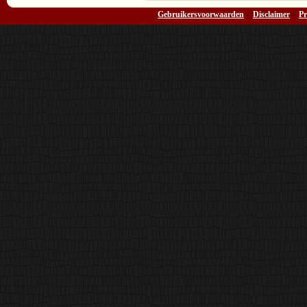
Gebruikersvoorwaarden
-
Disclaimer
-
Pr